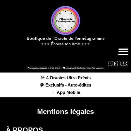
Boutique de l'Oracle de l'ennéagramme
⭐⭐⭐ Écoute ton âme ⭐⭐⭐
🇫🇷
🇺🇸
🌎
Livraison dans le monde entier -
🚚
Livraison Offerte pour tous les Oracles
🎯
4 Oracles Ultra Précis
💎 Exclusifs - Auto-édités
📱
App Mobile
Mentions légales
À PROPOS