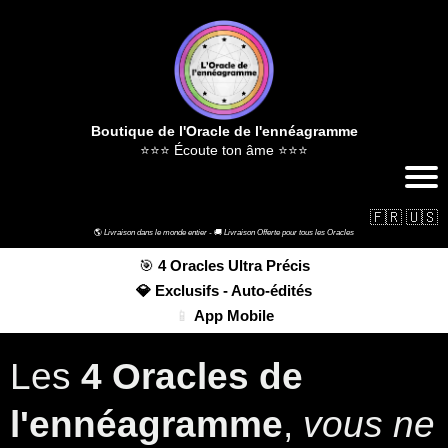
Boutique de l'Oracle de l'ennéagramme
⭐⭐⭐ Écoute ton âme ⭐⭐⭐
🇫🇷
🇺🇸
🌎
Livraison dans le monde entier -
🚚
Livraison Offerte pour tous les Oracles
🎯
4 Oracles Ultra Précis
💎 Exclusifs - Auto-édités
📱
App Mobile
Les
4 Oracles de
l'ennéagramme
,
vous ne