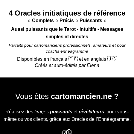
4 Oracles initiatiques de référence
⭐
Complets
⭐
Précis
⭐
Puissants
⭐
Aussi puissants que le Tarot - Intuitifs - Messages
simples et directes
Parfaits pour cartomanciens professionnels, amateurs et pour
coachs ennéagramme
Disponibles en français 🇫🇷 et en anglais 🇺🇸
Créés et auto-édités par Elena
Vous êtes
cartomancien.ne ?
Réalisez des
tirages
puissants
et
révélateurs
, pour vous-
même ou vos clients, grâce aux Oracles de l’Ennéagramme.
🌱