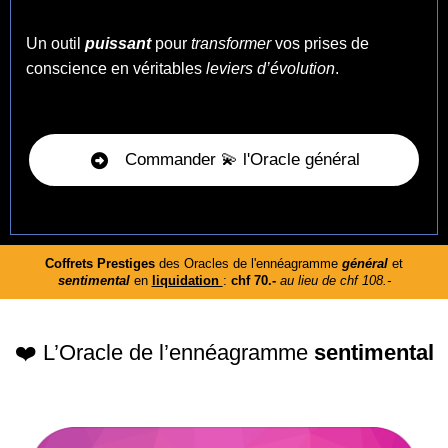
Un outil
puissant
pour
transformer
vos prises de
conscience en véritables
leviers d’évolution
.
Commander 💫 l'Oracle général
Coffrets Prestiges
des Oracles de l'ennéagramme
général
et
sentimental
en
liquidation
:
chf 70.-
au lieu de chf 108.-
❤️ L’Oracle de l’ennéagramme
sentimental